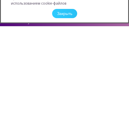
Информация
использованием cookie-файлов
Новости
Закрыть
Карьера
Обучение
Конкурсы и Акции
Защита персональных данных
Контактная информация
О компании
Филиалы
ОПТОВЫЕ ПОСТАВКИ
КОНТАКТНЫХ ЛИНЗ
Copyright © ООО "Оптиксервис"
2007 - 2026 All Rights Reserved