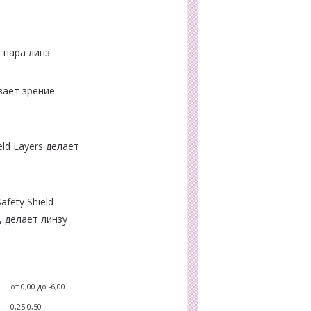
 пара линз
ивает зрение
ld Layers делает
fety Shield
 делает линзу
ка
от 0,00 до -6,00
0,25-0,50