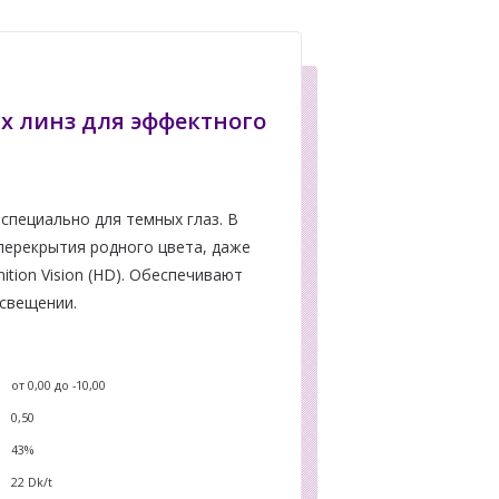
ых линз для эффектного
специально для темных глаз. В
перекрытия родного цвета, даже
ition Vision (HD). Обеспечивают
освещении.
а
от 0,00 до -10,00
0,50
43%
22
Dk/t