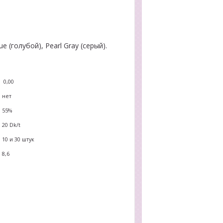
e (голубой), Pearl Gray (серый).
0,00
нет
55%
20
Dk/t
10 и 30 штук
8,6