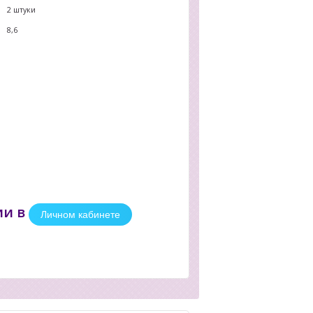
2 штуки
8,6
ии в
Личном кабинете