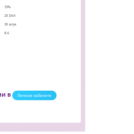
55%
20
Dk/t
30 штук
8,6
ии в
Личном кабинете