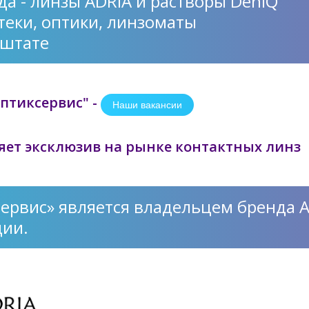
да - линзы ADRIA и растворы DenIQ
теки, оптики, линзоматы
 штате
птиксервис" -
Наши вакансии
яет эксклюзив на рынке контактных линз
сервис» является владельцем бренда 
ции.