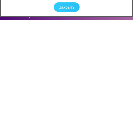
Новости
Закрыть
Карьера
Обучение
Конкурсы и Акции
Защита персональных данных
Контактная информация
О компании
Филиалы
ОПТОВЫЕ ПОСТАВКИ
КОНТАКТНЫХ ЛИНЗ
Copyright © ООО "Оптиксервис"
2007 - 2026 All Rights Reserved
Создание сайта -
Студия ЯЛ