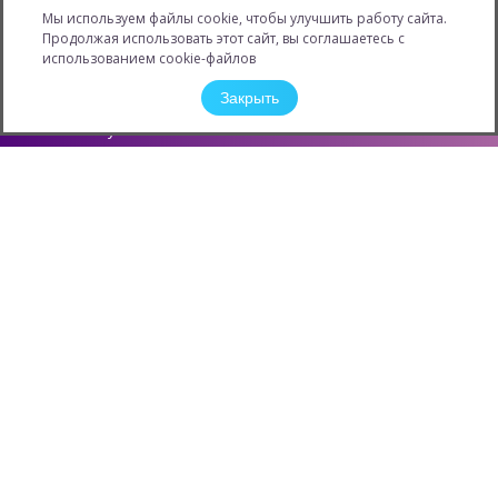
Мы используем файлы cookie, чтобы улучшить работу сайта.
Личный кабинет
Продолжая использовать этот сайт, вы соглашаетесь с
Информация
использованием cookie-файлов
Новости
Закрыть
Карьера
Обучение
Конкурсы и Акции
Защита персональных данных
Контактная информация
О компании
Филиалы
ОПТОВЫЕ ПОСТАВКИ
КОНТАКТНЫХ ЛИНЗ