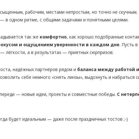
сыщенным, рабочим, местами непростым, но точно не скучным. 
 — в одном ритме, с общими задачами и понятными целями.
кладывается так же
комфортно
, как хорошо подобранные конта
фокусом и ощущением уверенности в каждом дне
. Пусть 
 — лёгкости, а в результатах — приятных сюрпризов.
роста, надёжных партнёров рядом и
баланса между работой 
озволить себе немного «снять линзы», выдохнуть и набраться с
Впереди — новые идеи, проекты и совместные победы.
С нетерп
егда будет идеальным — даже после праздничных тостов ;-)