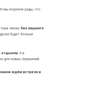
И мы искренне рады, что
ктные линзы:
без лишнего
в делах будет больше
и отдыхом
. А в
ил для новых свершений.
ением ждём встречи в