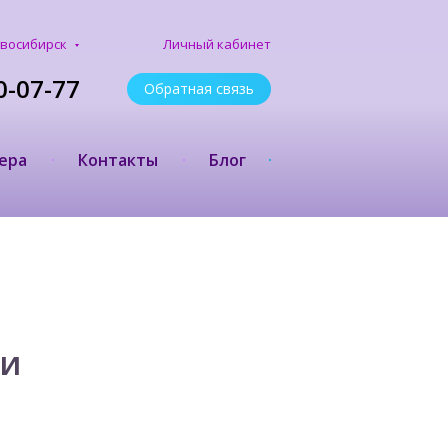
Личный кабинет
восибирск
0-07-77
Обратная связь
ера
Контакты
Блог
ии